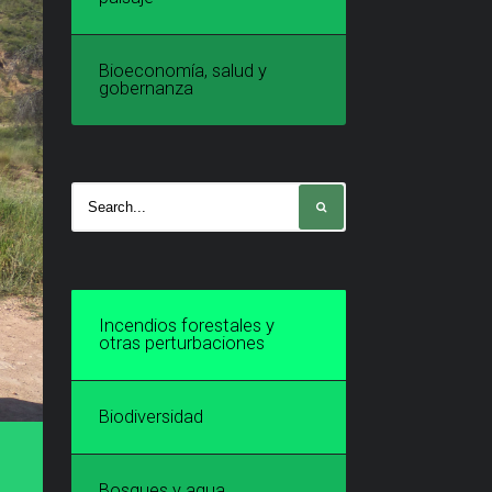
Bioeconomía, salud y
gobernanza
Incendios forestales y
otras perturbaciones
Biodiversidad
Bosques y agua