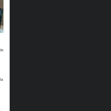
 de
la