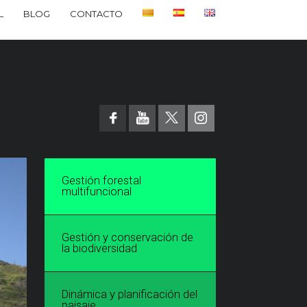
L
BLOG
CONTACTO
Gestión forestal
multifuncional
Gestión y conservación de
la biodiversidad
Dinámica y planificación del
paisaje