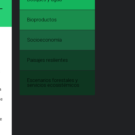
L
Bioproductos
Socioeconomía
Paisajes resilientes
,
Escenarios forestales y
servicios ecosistémicos
a
de
ue