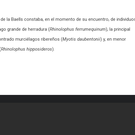
a de la Baells constaba, en el momento de su encuentro, de individuo
lago grande de herradura (
Rhinolophus ferrumequinum
), la principal
ontrado murciélagos ribereños (
Myotis daubentonii
) y, en menor
(
Rhinolophus hipposideros
).