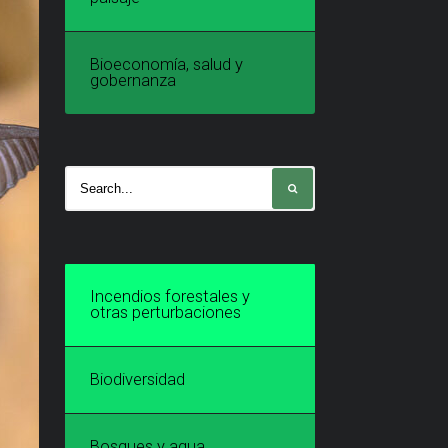
Bioeconomía, salud y
gobernanza
Incendios forestales y
otras perturbaciones
Biodiversidad
Bosques y agua