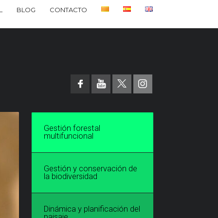
L
BLOG
CONTACTO
Gestión forestal
multifuncional
Gestión y conservación de
la biodiversidad
Dinámica y planificación del
paisaje