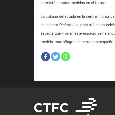
permitirá adoptar medidas en el futuro.
La colonia detectada en la central hidráulic
del género
Pipistrellus
, más allá del murcié
especie que vive en este espacio se ha enc
medida, murciélagos de herradura pequeño 