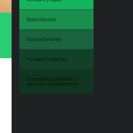
Bioproductos
Socioeconomía
Paisajes resilientes
Escenarios forestales y
servicios ecosistémicos