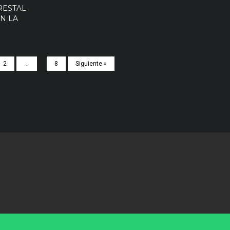
RESTAL
N LA
2
…
8
Siguiente »