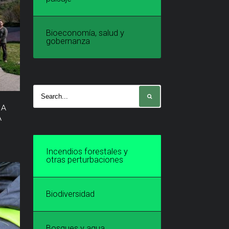
Bioeconomía, salud y
gobernanza
IA
A
Incendios forestales y
otras perturbaciones
Biodiversidad
Bosques y agua