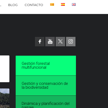
L
BLOG
CONTACTO
Gestión forestal
multifuncional
Gestión y conservación de
la biodiversidad
Dinámica y planificación del
paisaje