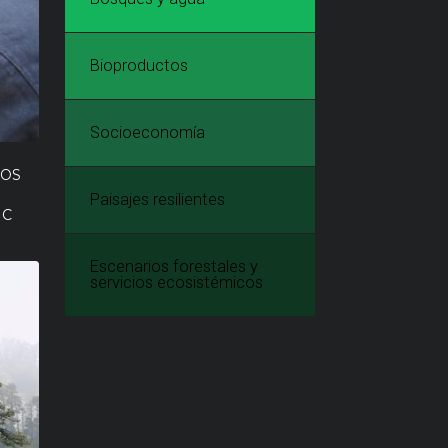
Bioproductos
Socioeconomía
LOS
Paisajes resilientes
IC
Escenarios forestales y
servicios ecosistémicos