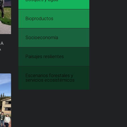
Bioproductos
Socioeconomía
IA
A
Paisajes resilientes
Escenarios forestales y
servicios ecosistémicos