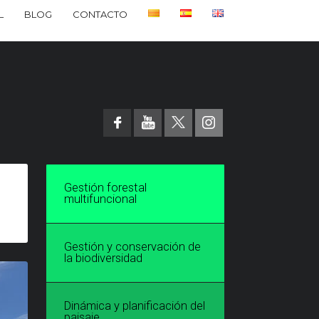
L
BLOG
CONTACTO
Gestión forestal
multifuncional
Gestión y conservación de
la biodiversidad
Dinámica y planificación del
paisaje