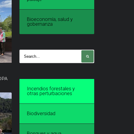
Bioeconomía, salud y
gobernanza
OPA
Incendios forestales y
otras perturbaciones
Biodiversidad
Bosques y agua