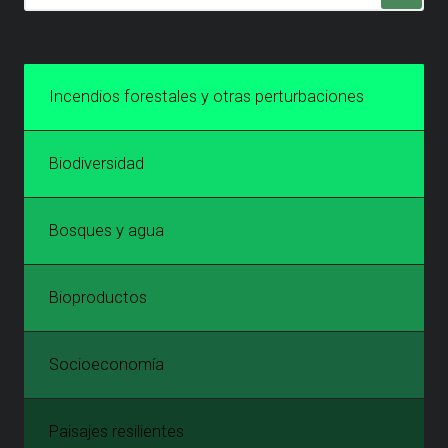
Incendios forestales y otras perturbaciones
Biodiversidad
Bosques y agua
Bioproductos
Socioeconomía
Paisajes resilientes