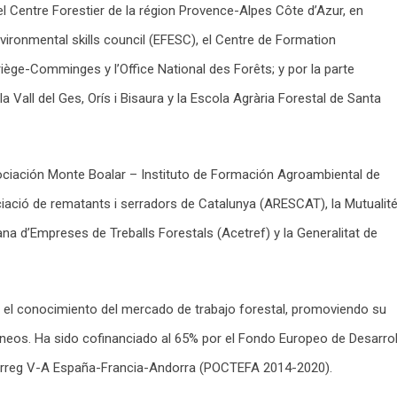
 el Centre Forestier de la région Provence-Alpes Côte d’Azur, en
ironmental skills council (EFESC), el Centre de Formation
iège-Comminges y l’Office National des Forêts; y por la parte
 Vall del Ges, Orís i Bisaura y la Escola Agrària Forestal de Santa
ociación Monte Boalar – Instituto de Formación Agroambiental de
iació de rematants i serradors de Catalunya (ARESCAT), la Mutualit
na d’Empreses de Treballs Forestals (Acetref) y la Generalitat de
y el conocimiento del mercado de trabajo forestal, promoviendo su
rineos. Ha sido cofinanciado al 65% por el Fondo Europeo de Desarrol
terreg V-A España-Francia-Andorra (POCTEFA 2014-2020).