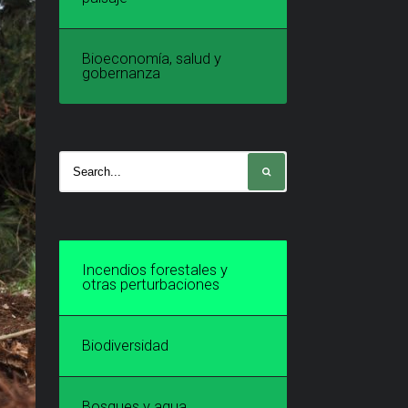
Bioeconomía, salud y
gobernanza
Incendios forestales y
otras perturbaciones
Biodiversidad
Bosques y agua