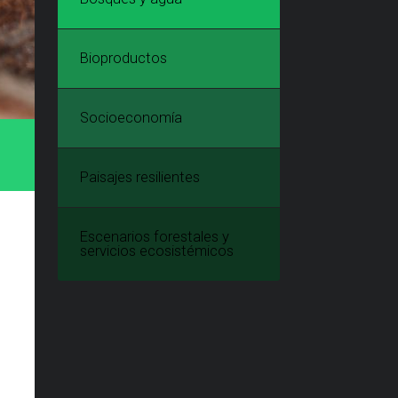
Bioproductos
Socioeconomía
Paisajes resilientes
Escenarios forestales y
servicios ecosistémicos