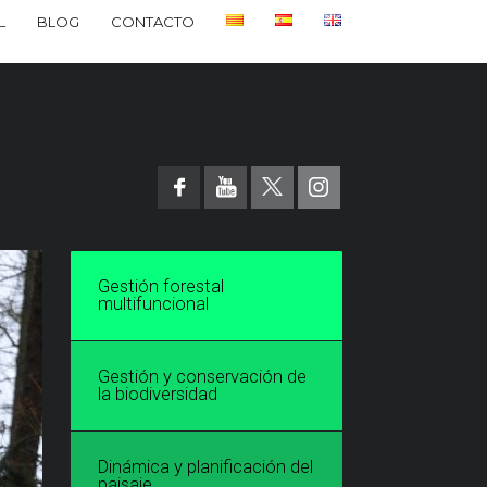
L
BLOG
CONTACTO
Gestión forestal
multifuncional
Gestión y conservación de
la biodiversidad
Dinámica y planificación del
paisaje