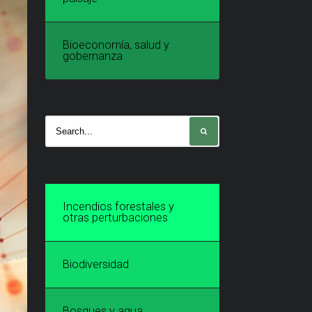
Bioeconomía, salud y
gobernanza
Incendios forestales y
otras perturbaciones
Biodiversidad
Bosques y agua