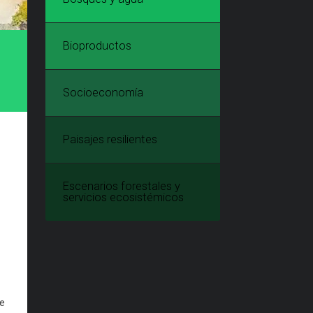
Bioproductos
Socioeconomía
Paisajes resilientes
Escenarios forestales y
servicios ecosistémicos
de