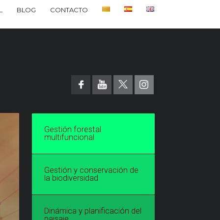
L
BLOG
CONTACTO
Gestión forestal
multifuncional
Gestión y conservación de
la biodiversidad
Dinámica y planificación del
paisaje