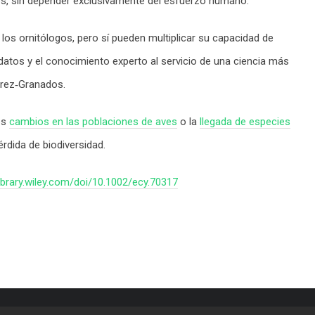
es, sin depender exclusivamente del esfuerzo humano.
los ornitólogos, pero sí pueden multiplicar su capacidad de
datos y el conocimiento experto al servicio de una ciencia más
Pérez‑Granados.
es
cambios en las poblaciones de aves
o la
llegada de especies
érdida de biodiversidad.
library.wiley.com/doi/10.1002/ecy.70317