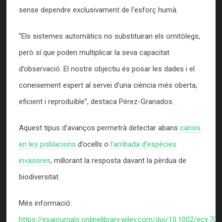
sense dependre exclusivament de l’esforç humà.
“Els sistemes automàtics no substituiran els ornitòlegs,
però sí que poden multiplicar la seva capacitat
d’observació. El nostre objectiu és posar les dades i el
coneixement expert al servei d’una ciència més oberta,
eficient i reproduïble”, destaca Pérez-Granados.
Aquest tipus d’avanços permetrà detectar abans
canvis
en les poblacions
d’ocells o
l’arribada d’espècies
invasores
, millorant la resposta davant la pèrdua de
biodiversitat.
Més informació:
https://esajournals.onlinelibrary.wiley.com/doi/10.1002/ecy.70