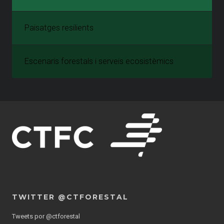
Paisatges resilients
Escenaris forestals i serveis ecosistèmics
TWITTER @CTFORESTAL
Tweets por @ctforestal