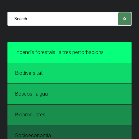
Incendis forestals i altres pertorbacions
Biodiversitat
Boscos i aigua
Bioproductes
Socioeconomia