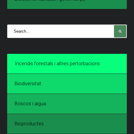
Incendis forestals i altres pertorbacions
Biodiversitat
Boscos i aigua
Bioproductes