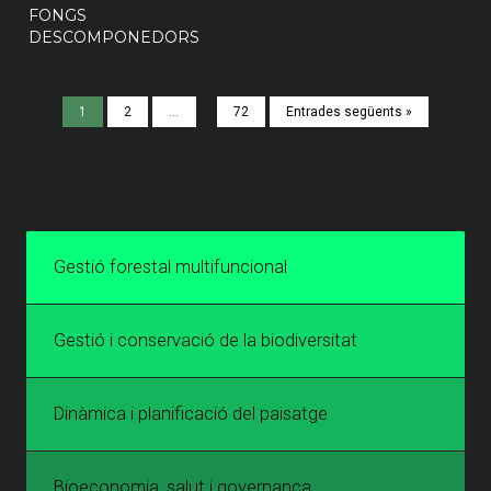
FONGS
DESCOMPONEDORS
1
2
…
72
Entrades següents »
Gestió forestal multifuncional
Gestió i conservació de la biodiversitat
Dinàmica i planificació del paisatge
Bioeconomia, salut i governança