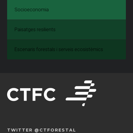
Socioeconomia
Paisatges resilients
Escenaris forestals i serveis ecosistèmics
TWITTER @CTFORESTAL