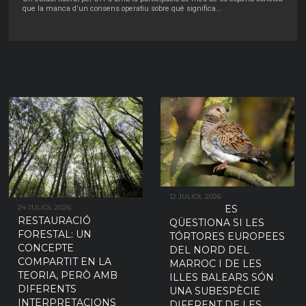
QUE ES TROBEN A LA
que la manca d’un consens operatiu sobre què significa
...
PENÍNSULA IBÈRICA
Una nova recerca ha trobat que no hi ha diferències morfològiques ni
genètiques detectables entre les dues subespècies de tórtora
...
12 JULIOL 2026
ES
24 JULIOL 2026
RESTAURACIÓ
QÜESTIONA SI LES
FORESTAL: UN
TÓRTORES EUROPEES
CONCEPTE
DEL NORD DEL
COMPARTIT EN LA
MARROC I DE LES
TEORIA, PERÒ AMB
ILLES BALEARS SÓN
DIFERENTS
UNA SUBESPÈCIE
INTERPRETACIONS
DIFERENT DE LES