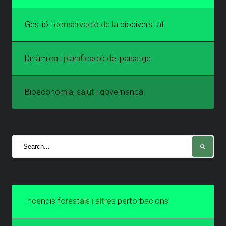
Gestió i conservació de la biodiversitat
Dinàmica i planificació del paisatge
Bioeconomia, salut i governança
Incendis forestals i altres pertorbacions