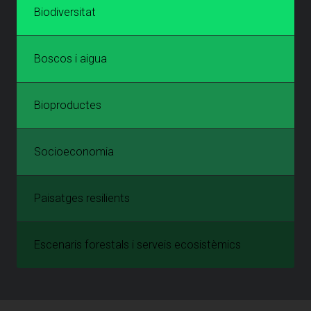
Biodiversitat
Boscos i aigua
Bioproductes
Socioeconomia
Paisatges resilients
Escenaris forestals i serveis ecosistèmics