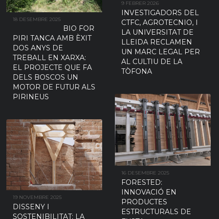
9 FEBRER 2026
INVESTIGADORS DEL
18 DESEMBRE 2025
CTFC, AGROTECNIO, I
BIO FOR
LA UNIVERSITAT DE
PIRI TANCA AMB ÈXIT
LLEIDA RECLAMEN
DOS ANYS DE
UN MARC LEGAL PER
TREBALL EN XARXA:
AL CULTIU DE LA
EL PROJECTE QUE FA
TÒFONA
DELS BOSCOS UN
MOTOR DE FUTUR ALS
PIRINEUS
16 DESEMBRE 2025
FORESTED:
INNOVACIÓ EN
19 NOVEMBRE 2025
PRODUCTES
DISSENY I
ESTRUCTURALS DE
SOSTENIBILITAT: LA