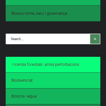
Bioeconomia, salut i governança
Incendis forestals i altres pertorbacions
Biodiversitat
Boscos i aigua