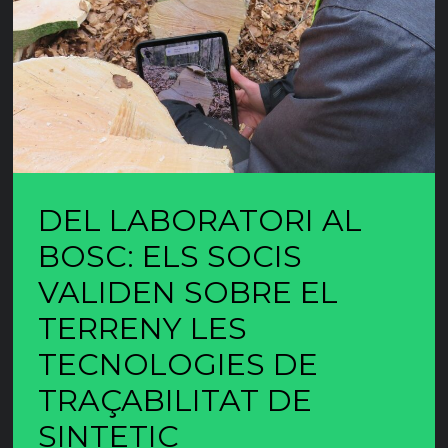
DEL LABORATORI AL
BOSC: ELS SOCIS
VALIDEN SOBRE EL
TERRENY LES
TECNOLOGIES DE
TRAÇABILITAT DE
SINTETIC