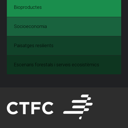
Bioproductes
Socioeconomia
Paisatges resilients
Escenaris forestals i serveis ecosistèmics