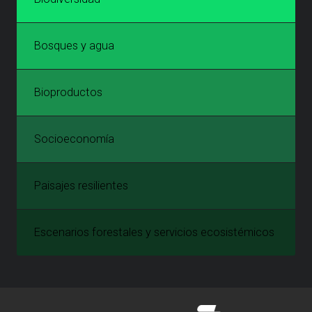
Bosques y agua
Bioproductos
Socioeconomía
Paisajes resilientes
Escenarios forestales y servicios ecosistémicos