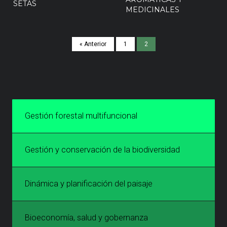
SETAS
MEDICINALES
« Anterior
1
2
Gestión forestal multifuncional
Gestión y conservación de la biodiversidad
Dinámica y planificación del paisaje
Bioeconomía, salud y gobernanza