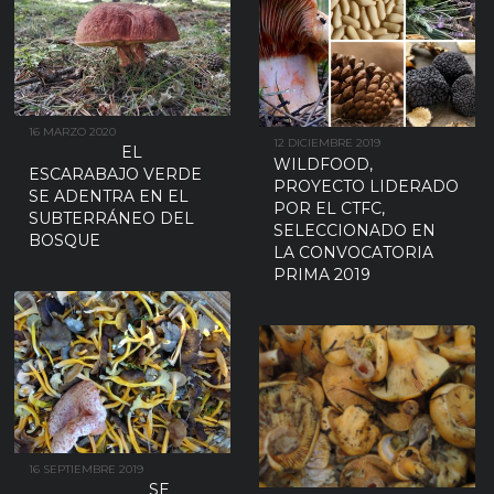
16 MARZO 2020
12 DICIEMBRE 2019
EL
WILDFOOD,
ESCARABAJO VERDE
PROYECTO LIDERADO
SE ADENTRA EN EL
POR EL CTFC,
SUBTERRÁNEO DEL
SELECCIONADO EN
BOSQUE
LA CONVOCATORIA
PRIMA 2019
16 SEPTIEMBRE 2019
SE