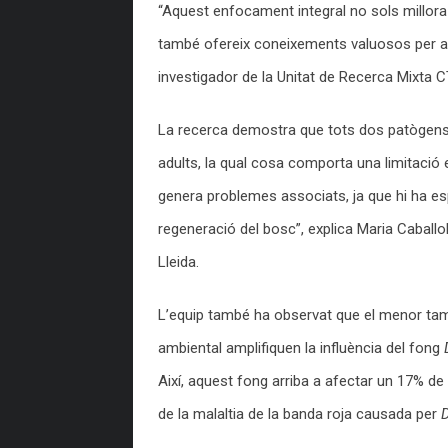
“Aquest enfocament integral no sols millora
també ofereix coneixements valuosos per a l
investigador de la Unitat de Recerca Mixta 
La recerca demostra que tots dos patògens e
adults, la qual cosa comporta una limitació e
genera problemes associats, ja que hi ha es
regeneració del bosc”, explica Maria Caballol
Lleida.
L’equip també ha observat que el menor taman
ambiental amplifiquen la influència del fong
Així, aquest fong arriba a afectar un 17% d
de la malaltia de la banda roja causada per
D