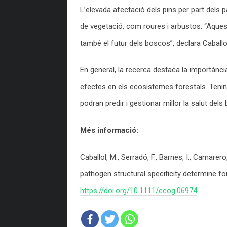
L’elevada afectació dels pins per part dels 
de vegetació, com roures i arbustos. “Aque
també el futur dels boscos”, declara Caballo
En general, la recerca destaca la importànc
efectes en els ecosistemes forestals. Teni
podran predir i gestionar millor la salut del
Més informació:
Caballol, M., Serradó, F., Barnes, I., Camarero
pathogen structural specificity determine for
https://doi.org/10.1111/ecog.06974