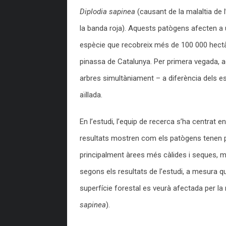
Diplodia sapinea
(causant de la malaltia de l
la banda roja). Aquests patògens afecten a
espècie que recobreix més de 100 000 hect
pinassa de Catalunya. Per primera vegada, 
arbres simultàniament – a diferència dels e
aïllada.
En l’estudi, l’equip de recerca s’ha centrat 
resultats mostren com els patògens tenen 
principalment àrees més càlides i seques, 
segons els resultats de l’estudi, a mesura 
superfície forestal es veurà afectada per la
sapinea
).