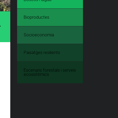
Bioproductes
A
Socioeconomia
Paisatges resilients
Escenaris forestals i serveis
ecosistèmics