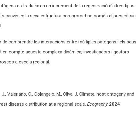
patògens es tradueix en un increment de la regeneració d’altres tipus
sts canvis en la seva estructura compromet no només el present si
l.
ia de comprendre les interaccions entre múltiples patògens i els seu
nt en compte aquesta complexa dinàmica, investigadors i gestors
s boscos a escala regional.
, J., Valeriano, C., Colangelo, M., Oliva, J. Climate, host ontogeny and
est disease distribution at a regional scale.
Ecography
2024