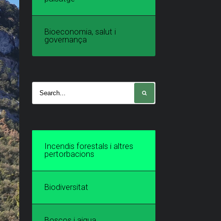
Bioeconomia, salut i
governança
Incendis forestals i altres
pertorbacions
Biodiversitat
Boscos i aigua