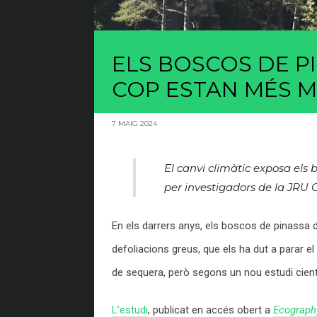
ELS BOSCOS DE P
COP ESTAN MÉS M
7 MAIG 2024
El canvi climàtic exposa els
per investigadors de la JR
En els darrers anys, els boscos de pinassa d
defoliacions greus, que els ha dut a parar el
de sequera, però segons un nou estudi cient
L’estudi
, publicat en accés obert a
Ecograph