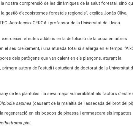
 la nostra comprensió de les dinàmiques de la salut forestal, sinó q
a gestió d’ecosistemes forestals regionals”, explica Jonàs Oliva,
CTFC-Agrotecnio-CERCA i professor de la Universitat de Lleida.
xerceixen efectes additius en la defoliació de la copa en arbres
n el seu creixement, i una aturada total si s’allarga en el temps. “Aix
pores dels patògens que van caient en els plançons, aturant la
, primera autora de l’estudi i estudiant de doctorat de la Universitat 
y de les plàntules i la seva major vulnerabilitat als factors d’estrè
Diplodia sapinea
(causant de la malaltia de l’assecada del brot del pi)
e la regeneració en els boscos de pinassa i emmascara els impactes
othistroma pini
.