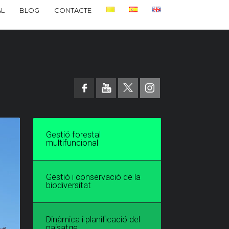
L
BLOG
CONTACTE
Gestió forestal
multifuncional
Gestió i conservació de la
biodiversitat
Dinàmica i planificació del
paisatge