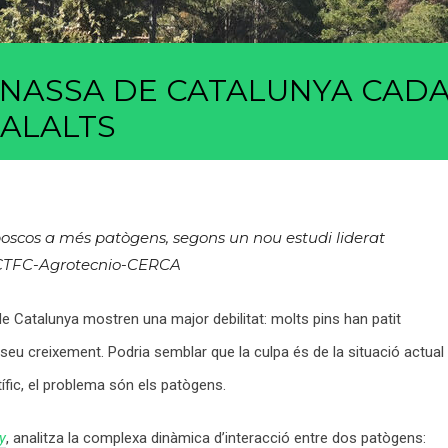
INASSA DE CATALUNYA CAD
ALALTS
 boscos a més patògens, segons un nou estudi liderat
U CTFC-Agrotecnio-CERCA
e Catalunya mostren una major debilitat: molts pins han patit
 seu creixement. Podria semblar que la culpa és de la situació actual
ífic, el problema són els patògens.
y
, analitza la complexa dinàmica d’interacció entre dos patògens: