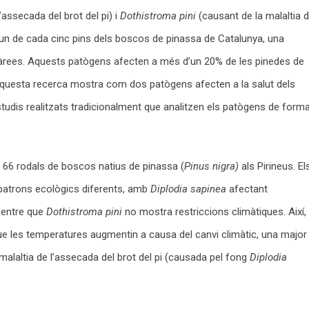
’assecada del brot del pi) i
Dothistroma pini
(causant de la malaltia 
 un de cada cinc pins dels boscos de pinassa de Catalunya, una
àrees. Aquests patògens afecten a més d’un 20% de les pinedes de
aquesta recerca mostra com dos patògens afecten a la salut dels
studis realitzats tradicionalment que analitzen els patògens de form
en 66 rodals de boscos natius de pinassa (
Pinus nigra)
als Pirineus. El
patrons ecològics diferents, amb
Diplodia sapinea
afectant
mentre que
Dothistroma pini
no mostra restriccions climàtiques. Així,
que les temperatures augmentin a causa del canvi climàtic, una major
 malaltia de l’assecada del brot del pi (causada pel fong
Diplodia