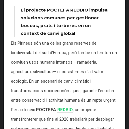
El projecte POCTEFA REDBIO impulsa
solucions comunes per gestionar
boscos, prats i torberes en un
context de canvi global
Els Pirineus són una de les grans reserves de
biodiversitat del sud d’Europa, però també un territori on
conviuen usos humans intensos —ramaderia,
agricultura, silvicultura— i ecosistemes d’alt valor
ecològic. En un escenari de canvi climàtic i
transformacions socioeconòmiques, garantir l’equilibri
entre conservació i activitat humana és un repte urgent.
Per això neix
POCTEFA
REDBIO
, un projecte
transfronterer que fins al 2026 treballarà per desplegar
solucions comunes en tres grans tipologies d’hàbitats: