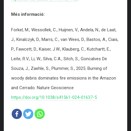
Més informació:
Forkel, M., Wessollek, C., Huijnen, V., Andela, N., de Laat,
J., Kinalczyk, D., Marrs, C., van Wees, D., Bastos, A., Ciais,
P., Fawcett, D., Kaiser, J.W., Klauberg, C., Kutchartt, E.,
Leite, R.V., Li, W., Silva, C.A., Sitch, S., Goncalves De
Souza, J., Zaehle, S., Plummer, S., 2025. Burning of
woody debris dominates fire emissions in the Amazon
and Cerrado. Nature Geoscience
https://doi.org/10.1038/s41561-024-01637-5