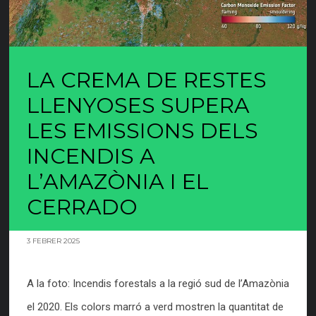
LA CREMA DE RESTES
LLENYOSES SUPERA
LES EMISSIONS DELS
INCENDIS A
L’AMAZÒNIA I EL
CERRADO
3 FEBRER 2025
A la foto: Incendis forestals a la regió sud de l’Amazònia
el 2020. Els colors marró a verd mostren la quantitat de