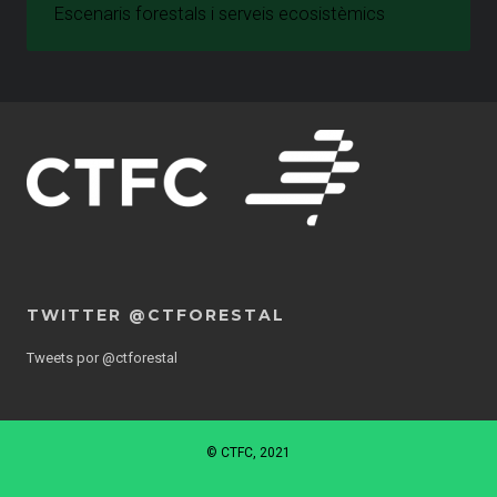
Escenaris forestals i serveis ecosistèmics
TWITTER @CTFORESTAL
Tweets por @ctforestal
© CTFC, 2021