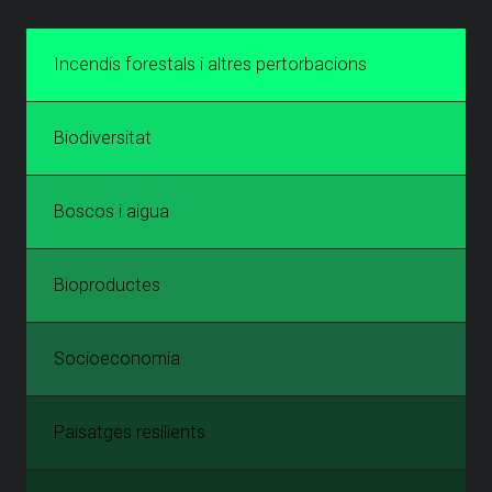
Incendis forestals i altres pertorbacions
Biodiversitat
Boscos i aigua
Bioproductes
Socioeconomia
Paisatges resilients