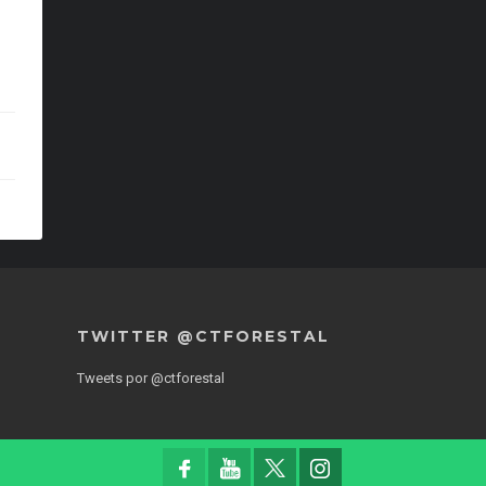
TWITTER @CTFORESTAL
Tweets por @ctforestal