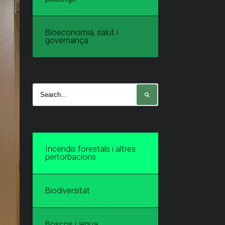
Bioeconomia, salut i
governança
Incendis forestals i altres
pertorbacions
Biodiversitat
Boscos i aigua