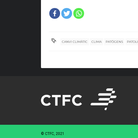
CANVI CLIMÀTIC
CLIMA
PATÒGENS
PATOL
© CTFC, 2021