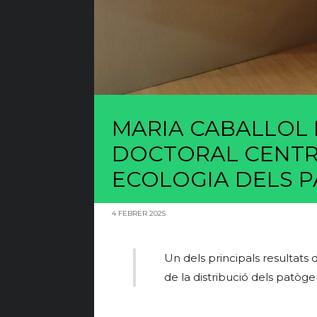
MARIA CABALLOL 
DOCTORAL CENTRA
ECOLOGIA DELS 
4 FEBRER 2025
Un dels principals resultats 
de la distribució dels patòge