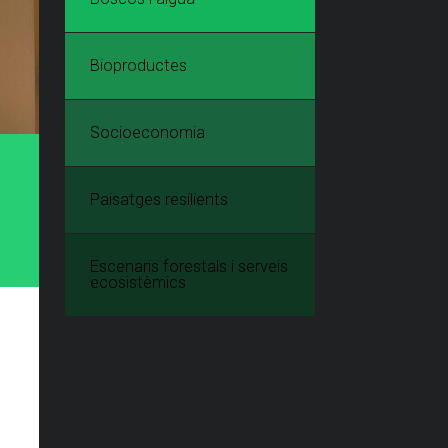
Bioproductes
Socioeconomia
Paisatges resilients
Escenaris forestals i serveis
ecosistèmics