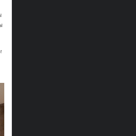
l
al
t