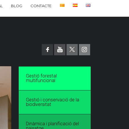
L
BLOG
CONTACTE
Gestió forestal
multifuncional
Gestió i conservació de la
biodiversitat
Dinàmica i planificació del
paisatge