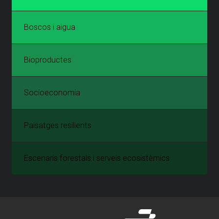
Boscos i aigua
Bioproductes
Socioeconomia
Paisatges resilients
Escenaris forestals i serveis ecosistèmics