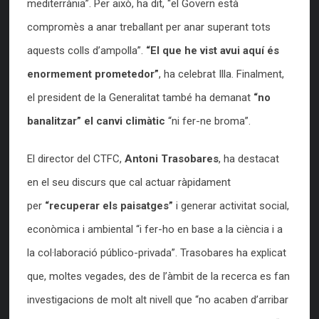
mediterrània”. Per això, ha dit, “el Govern està
compromès a anar treballant per anar superant tots
aquests colls d’ampolla”.
“El que he vist avui aquí és
enormement prometedor”
, ha celebrat Illa. Finalment,
el president de la Generalitat també ha demanat
“no
banalitzar” el canvi climàtic
“ni fer-ne broma”.
El director del CTFC,
Antoni Trasobares
, ha destacat
en el seu discurs que cal actuar ràpidament
per
“recuperar els paisatges”
i generar activitat social,
econòmica i ambiental “i fer-ho en base a la ciència i a
la col·laboració público-privada”. Trasobares ha explicat
que, moltes vegades, des de l’àmbit de la recerca es fan
investigacions de molt alt nivell que “no acaben d’arribar