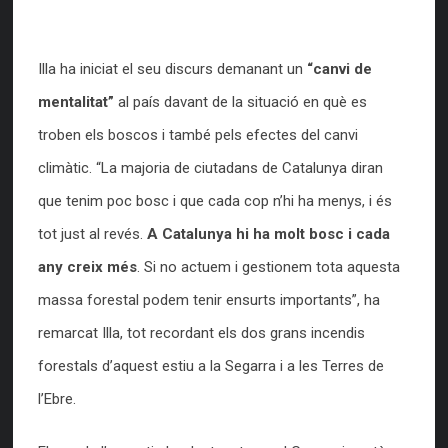
Illa ha iniciat el seu discurs demanant un
“canvi de
mentalitat”
al país davant de la situació en què es
troben els boscos i també pels efectes del canvi
climàtic. “La majoria de ciutadans de Catalunya diran
que tenim poc bosc i que cada cop n’hi ha menys, i és
tot just al revés.
A Catalunya hi ha molt bosc i cada
any creix més
. Si no actuem i gestionem tota aquesta
massa forestal podem tenir ensurts importants”, ha
remarcat Illa, tot recordant els dos grans incendis
forestals d’aquest estiu a la Segarra i a les Terres de
l’Ebre.