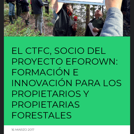
EL CTFC, SOCIO DEL
PROYECTO EFOROWN:
FORMACIÓN E
INNOVACIÓN PARA LOS
PROPIETARIOS Y
PROPIETARIAS
FORESTALES
16 MARZO 2017