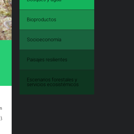
Bioproductos
Socioeconomía
Paisajes resilientes
Escenarios forestales y
servicios ecosistémicos
en
s
).