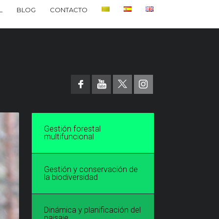
L
BLOG
CONTACTO
Gestión forestal
multifuncional
Gestión y conservación de
la biodiversidad
Dinámica y planificación del
paisaje