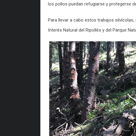
los pollos puedan refugiarse y protegerse d
Para llevar a cabo estos trabajos silvícola
Interés Natural del Ripollès y del Parque Nat