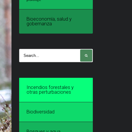
Bioeconomía, salud y
gobernanza
Incendios forestales y
otras perturbaciones
Biodiversidad
Bosques y agua