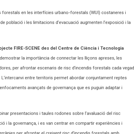
s forestals en les interfícies urbano-forestals (WUI) costaneres i
de població i les limitacions d’evacuació augmenten l’exposició i la
rojecte FIRE-SCENE des del Centre de Ciència i Tecnologia
 demostrar la importància de connectar les lliçons apreses, les
dores, per afrontar escenaris de risc d’incendis forestals cada vega
L’intercanvi entre territoris permet abordar conjuntament reptes
 enfocaments avançats de governança que es puguin adaptar i
ar presentacions i taules rodones sobre l’avaluació del risc
ció i la governança, i es van centrar en compartir experiències i
rrànies per afrontar el creixent risc d’incendis forestals amb