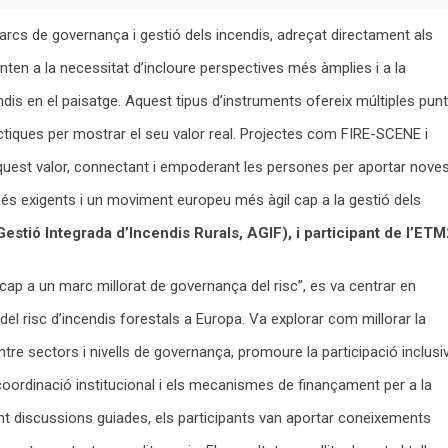
rcs de governança i gestió dels incendis, adreçat directament als
en a la necessitat d’incloure perspectives més àmplies i a la
ndis en el paisatge. Aquest tipus d’instruments ofereix múltiples pun
ràctiques per mostrar el seu valor real. Projectes com FIRE-SCENE i
est valor, connectant i empoderant les persones per aportar nove
més exigents i un moviment europeu més àgil cap a la gestió dels
estió Integrada d’Incendis Rurals, AGIF), i participant de l’ETM
s cap a un marc millorat de governança del risc”, es va centrar en
el risc d’incendis forestals a Europa. Va explorar com millorar la
entre sectors i nivells de governança, promoure la participació inclusi
 coordinació institucional i els mecanismes de finançament per a la
çant discussions guiades, els participants van aportar coneixements