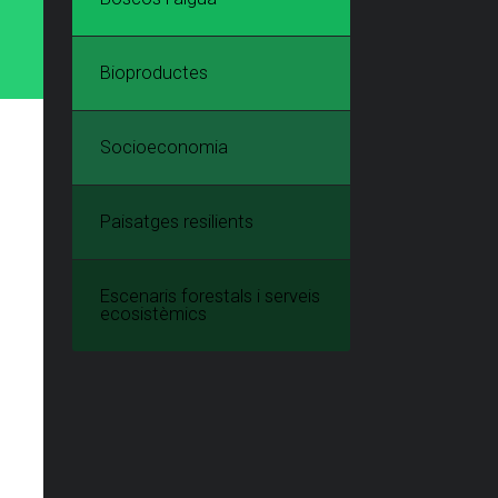
Bioproductes
Socioeconomia
Paisatges resilients
Escenaris forestals i serveis
ecosistèmics