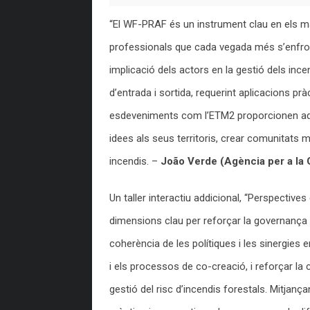
“El WF-PRAF és un instrument clau en els ma
professionals que cada vegada més s’enfront
implicació dels actors en la gestió dels ince
d’entrada i sortida, requerint aplicacions p
esdeveniments com l’ETM2 proporcionen aqu
idees als seus territoris, crear comunitats 
incendis. –
João Verde (Agència per a la G
Un taller interactiu addicional, “Perspective
dimensions clau per reforçar la governança d
coherència de les polítiques i les sinergies 
i els processos de co-creació, i reforçar la
gestió del risc d’incendis forestals. Mitjan