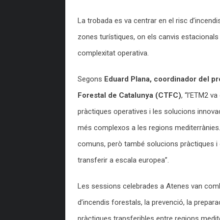
La trobada es va centrar en el risc d’incendi
zones turístiques, on els canvis estacionals 
complexitat operativa.
Segons
Eduard Plana, coordinador del p
Forestal de Catalunya (CTFC)
, “l’ETM2 va
pràctiques operatives i les solucions innova
més complexos a les regions mediterrànies. 
comuns, però també solucions pràctiques i
transferir a escala europea”.
Les sessions celebrades a Atenes van combin
d’incendis forestals, la prevenció, la prepara
pràctiques transferibles entre regions medite