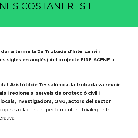
NES COSTANERES I
ur a terme la 2a Trobada d’Intercanvi i
s sigles en anglès) del projecte FIRE-SCENE a
tat Aristòtil de Tessalònica, la trobada va reunir
ls i regionals, serveis de protecció civil i
ocals, investigadors, ONG, actors del sector
ropeus relacionats, per fomentar el diàleg entre
erativa.