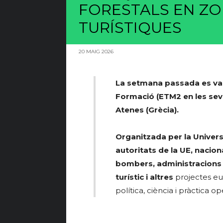
FORESTALS EN ZO
TURÍSTIQUES
20 MAIG 2026
La setmana passada es va d
Formació (ETM2 en les seve
Atenes (Grècia).
Organitzada per la Universi
autoritats de la UE, naciona
bombers, administracions l
turístic i altres
projectes eu
política, ciència i pràctica op