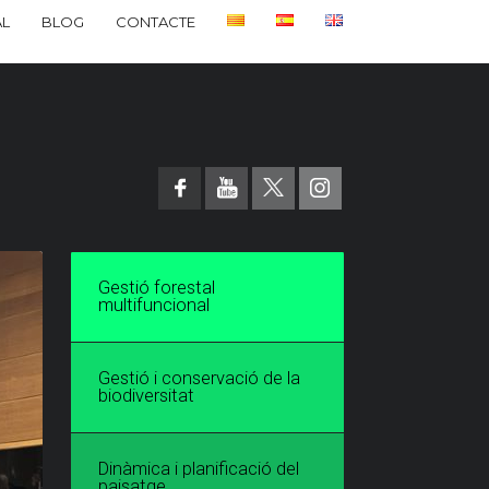
L
BLOG
CONTACTE
Gestió forestal
multifuncional
Gestió i conservació de la
biodiversitat
Dinàmica i planificació del
paisatge