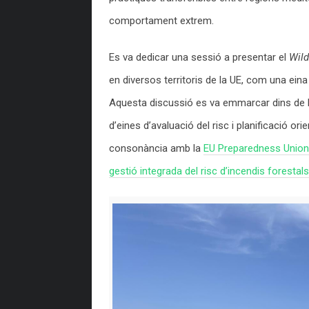
comportament extrem.
Es va dedicar una sessió a presentar el
Wil
en diversos territoris de la UE, com una eina
Aquesta discussió es va emmarcar dins de
d’eines d’avaluació del risc i planificació ori
consonància amb la
EU Preparedness Union
gestió integrada del risc d’incendis forestals