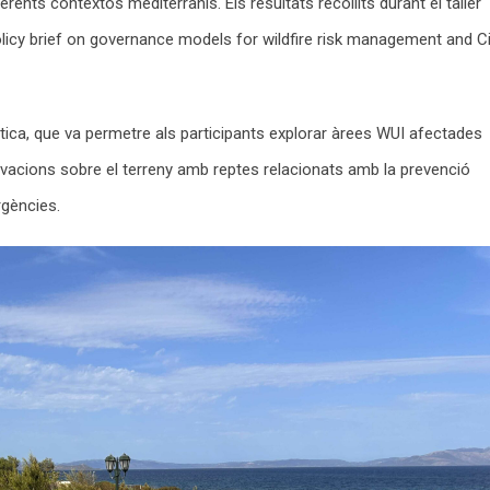
rents contextos mediterranis. Els resultats recollits durant el taller
icy brief on governance models for wildfire risk management and Ci
’Àtica, que va permetre als participants explorar àrees WUI afectades
rvacions sobre el terreny amb reptes relacionats amb la prevenció
rgències.