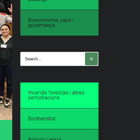
Bioeconomia, salut i
governança
Incendis forestals i altres
pertorbacions
Biodiversitat
S
Boscos i aigua