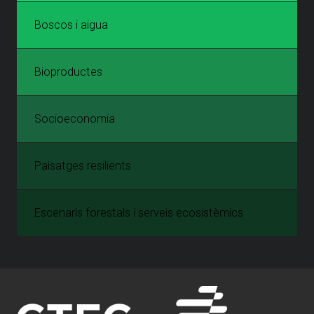
Boscos i aigua
Bioproductes
Socioeconomia
Paisatges resilients
Escenaris forestals i serveis ecosistèmics