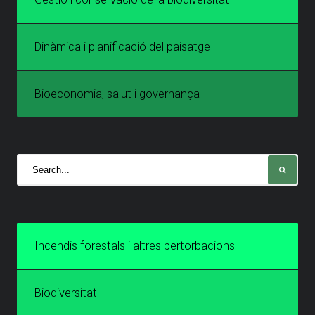
Dinàmica i planificació del paisatge
Bioeconomia, salut i governança
Incendis forestals i altres pertorbacions
Biodiversitat