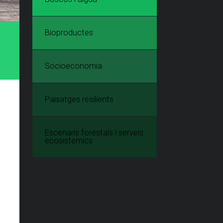
Bioproductes
Socioeconomia
Paisatges resilients
Escenaris forestals i serveis
ecosistèmics