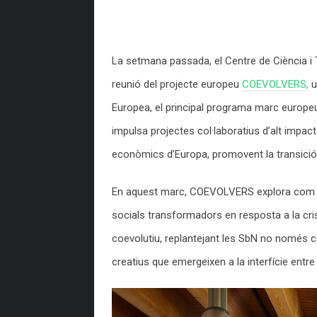
La setmana passada, el Centre de Ciència i T
reunió del projecte europeu
COEVOLVERS,
u
Europea, el principal programa marc europeu
impulsa projectes col·laboratius d’alt impact
econòmics d’Europa, promovent la transició c
En aquest marc, COEVOLVERS explora com le
socials transformadors en resposta a la cris
coevolutiu, replantejant les SbN no només 
creatius que emergeixen a la interfície entre