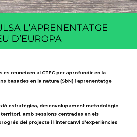
ULSA L’APRENENTATGE
EU D’EUROPA
s es reuneixen al CTFC per aprofundir en la
ons basades en la natura (SbN) i aprenentatge
exió estratègica, desenvolupament metodològic
 territori, amb sessions centrades en els
rogrés del projecte i l’intercanvi d’experiències