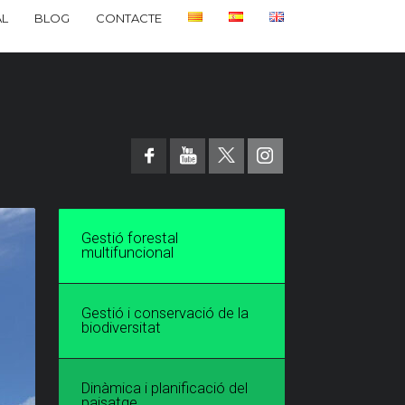
L
BLOG
CONTACTE
Gestió forestal
multifuncional
Gestió i conservació de la
biodiversitat
Dinàmica i planificació del
paisatge