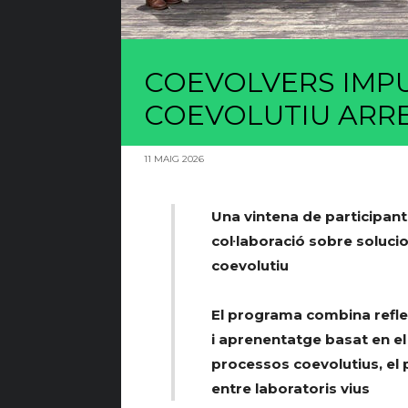
COEVOLVERS IMP
COEVOLUTIU ARR
11 MAIG 2026
Una vintena de participant
col·laboració sobre soluci
coevolutiu
El programa combina refl
i aprenentatge basat en el
processos coevolutius, el p
entre laboratoris vius