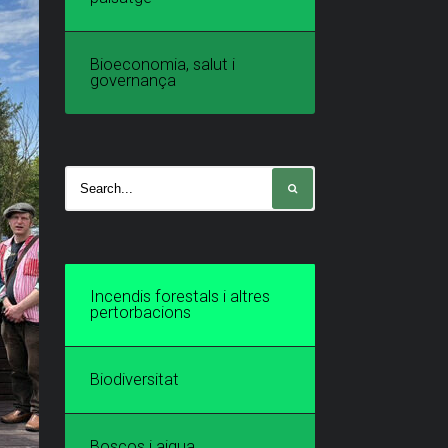
Bioeconomia, salut i
governança
Incendis forestals i altres
pertorbacions
Biodiversitat
Boscos i aigua