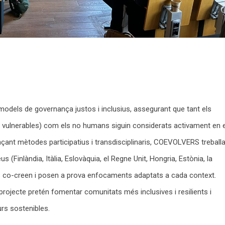
models de governança justos i inclusius, assegurant que tant els
s vulnerables) com els no humans siguin considerats activament en e
nçant mètodes participatius i transdisciplinaris, COEVOLVERS treball
s (Finlàndia, Itàlia, Eslovàquia, el Regne Unit, Hongria, Estònia, la
ls co-creen i posen a prova enfocaments adaptats a cada context.
l projecte pretén fomentar comunitats més inclusives i resilients i
urs sostenibles.