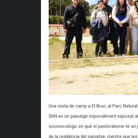
Una visita de camp a El Bruc, al Parc Natural
SbN en un paisatge especialment exposat al r
socioecològic en què el pastoralisme té un p
de la resiliència del paisatge, mentre que l