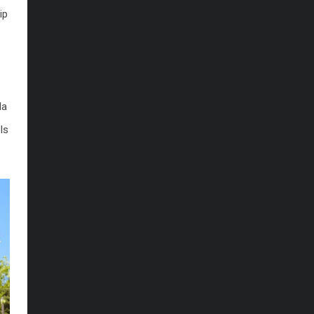
ip
la
ls