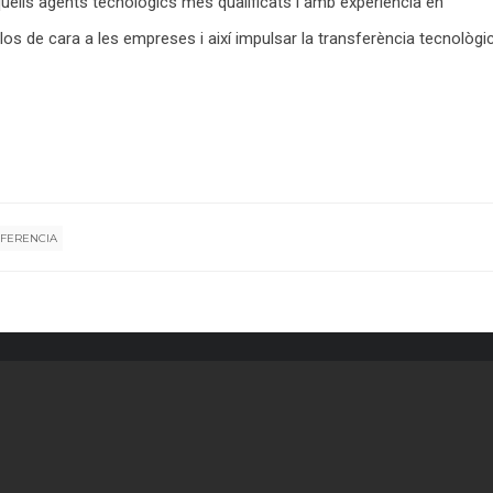
aquells agents tecnològics més qualificats i amb experiència en
r-los de cara a les empreses i així impulsar la transferència tecnològi
FERENCIA