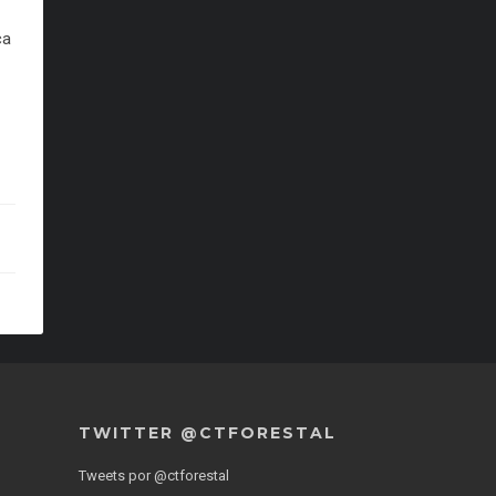
ca
TWITTER @CTFORESTAL
Tweets por @ctforestal