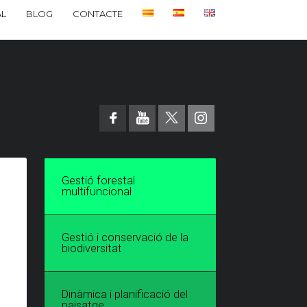
L
BLOG
CONTACTE
Gestió forestal
multifuncional
Gestió i conservació de la
biodiversitat
Dinàmica i planificació del
paisatge