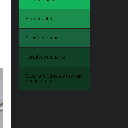
Bioproductes
a
Socioeconomia
Paisatges resilients
Escenaris forestals i serveis
ecosistèmics