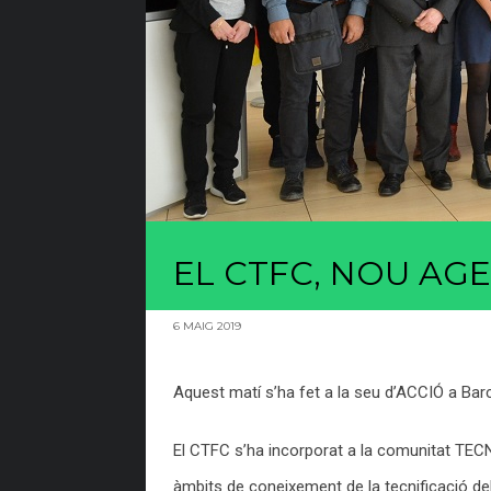
EL CTFC, NOU AG
6 MAIG 2019
Aquest matí s’ha fet a la seu d’ACCIÓ a Bar
El CTFC s’ha incorporat a la comunitat TEC
àmbits de coneixement de la tecnificació del 