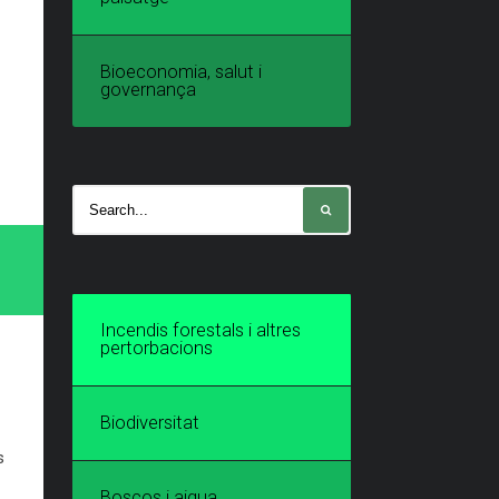
Bioeconomia, salut i
governança
Incendis forestals i altres
pertorbacions
Biodiversitat
s
Boscos i aigua