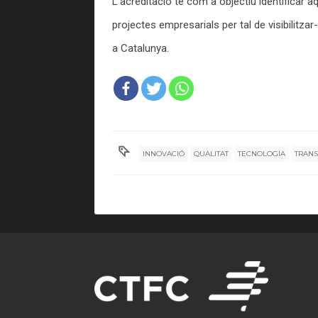
L’acreditació té com a objectiu identificar 
projectes empresarials per tal de visibilitza
a Catalunya.
INNOVACIÓ
QUALITAT
TECNOLOGIA
TRANS