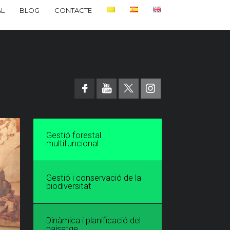
L
BLOG
CONTACTE
Gestió forestal
multifuncional
Gestió i conservació de la
biodiversitat
Dinàmica i planificació del
paisatge