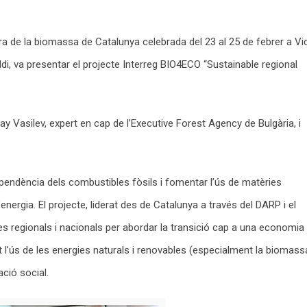
ira de la biomassa de Catalunya celebrada del 23 al 25 de febrer a Vic
i, va presentar el projecte Interreg BIO4ECO “Sustainable regional
 Vasilev, expert en cap de l’Executive Forest Agency de Bulgària, i
dependència dels combustibles fòsils i fomentar l’ús de matèries
nergia. El projecte, liderat des de Catalunya a través del DARP i el
ues regionals i nacionals per abordar la transició cap a una economia
 l’ús de les energies naturals i renovables (especialment la biomass
ació social.