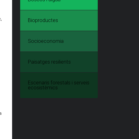
,
Bioproductes
Socioeconomia
Paisatges resilients
Escenaris forestals i serveis
ecosistèmics
a