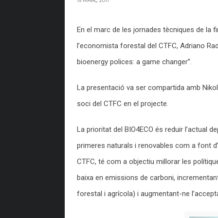
15 MARÇ 2017
En el marc de les jornades tècniques de la f
l’economista forestal del CTFC, Adriano Radd
bioenergy polices: a game changer”.
La presentació va ser compartida amb Nikolay
soci del CTFC en el projecte.
La prioritat del BIO4ECO és reduir l’actual 
primeres naturals i renovables com a font d’e
CTFC, té com a objectiu millorar les polítiq
baixa en emissions de carboni, incrementant
forestal i agrícola) i augmentant-ne l’accept