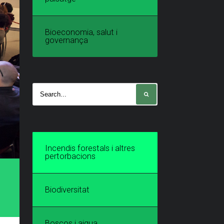
Bioeconomia, salut i
governança
Incendis forestals i altres
pertorbacions
Biodiversitat
Boscos i aigua