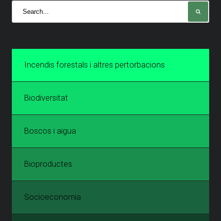
Incendis forestals i altres pertorbacions
Biodiversitat
Boscos i aigua
Bioproductes
Socioeconomia