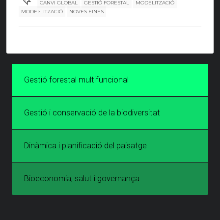
CANVI GLOBAL
GESTIÓ FORESTAL
MODELITZACIÓ
MODEL·LITZACIÓ
NOVES EINES
Gestió forestal multifuncional
Gestió i conservació de la biodiversitat
Dinàmica i planificació del paisatge
Bioeconomia, salut i governança