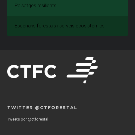
Paisatges resilients
Escenaris forestals i serveis ecosistèmics
TWITTER @CTFORESTAL
Tweets por @ctforestal