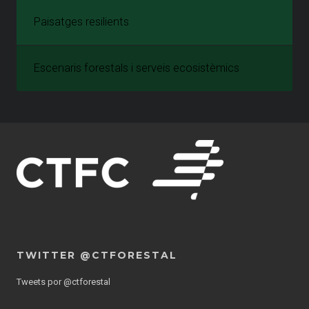
Paisatges resilients
Escenaris forestals i serveis ecosistèmics
TWITTER @CTFORESTAL
Tweets por @ctforestal