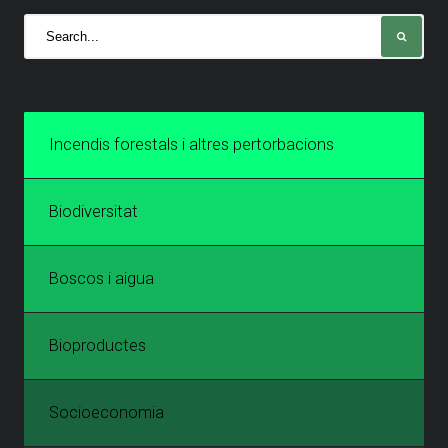
Incendis forestals i altres pertorbacions
Biodiversitat
Boscos i aigua
Bioproductes
Socioeconomia