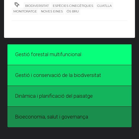
BIODIVERSITAT
ESPÈCIES CINEGÈTIQUES
GUATLLA
MONITORATGE
NOVES EINES
ÓS BRU
Gestió forestal multifuncional
Gestió i conservació de la biodiversitat
Dinàmica i planificació del paisatge
Bioeconomia, salut i governança