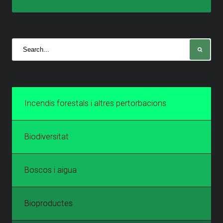
Incendis forestals i altres pertorbacions
Biodiversitat
Boscos i aigua
Bioproductes