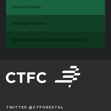
Socioeconomia
Paisatges resilients
Escenaris forestals i serveis ecosistèmics
TWITTER @CTFORESTAL