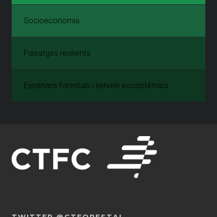
Socioeconomia
Paisatges resilients
Escenaris forestals i serveis ecosistèmics
TWITTER @CTFORESTAL