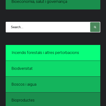
Bioeconomia, salut i governança
Incendis forestals i altres pertorbacions
Biodiversitat
Boscos i aigua
Bioproductes