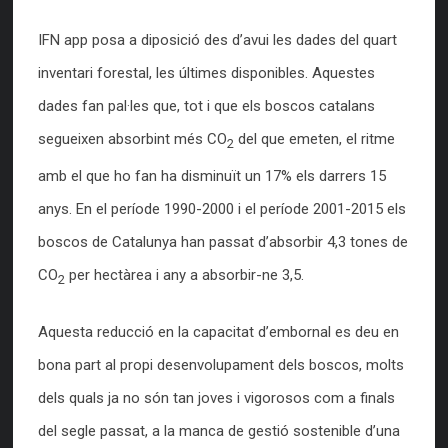
IFN app posa a diposició des d’avui les dades del quart
inventari forestal, les últimes disponibles. Aquestes
dades fan pal·les que, tot i que els boscos catalans
segueixen absorbint més CO
del que emeten, el ritme
2
amb el que ho fan ha disminuït un 17% els darrers 15
anys. En el període 1990-2000 i el període 2001-2015 els
boscos de Catalunya han passat d’absorbir 4,3 tones de
CO
per hectàrea i any a absorbir-ne 3,5.
2
Aquesta reducció en la capacitat d’embornal es deu en
bona part al propi desenvolupament dels boscos, molts
dels quals ja no són tan joves i vigorosos com a finals
del segle passat, a la manca de gestió sostenible d’una