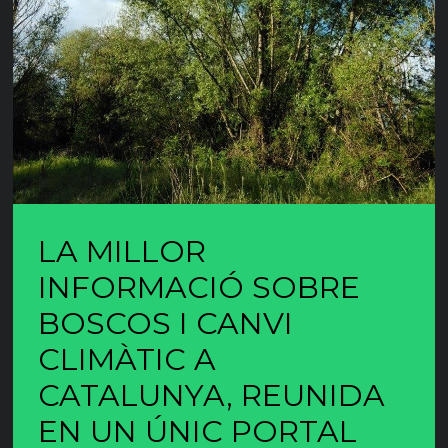
LA MILLOR
INFORMACIÓ SOBRE
BOSCOS I CANVI
CLIMÀTIC A
CATALUNYA, REUNIDA
EN UN ÚNIC PORTAL