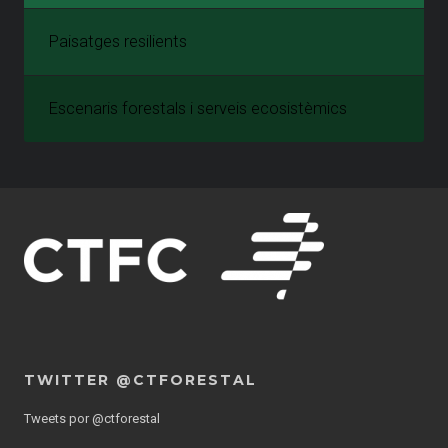
Paisatges resilients
Escenaris forestals i serveis ecosistèmics
TWITTER @CTFORESTAL
Tweets por @ctforestal