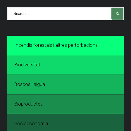
Incendis forestals i altres pertorbacions
Biodiversitat
Boscos i aigua
Bioproductes
Socioeconomia