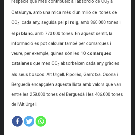
l’espècie que més contribueix a l’absorció de CO
a
2
Catalunya, amb una mica més d’un milió de tones de
CO
cada any, seguida pel
pi roig
, amb 860.000 tones i
2
el
pi blanc
, amb 770.000 tones. En aquest sentit, la
informació es pot calcular també per comarques i
veure, per exemple, quines són les
10 comarques
catalanes
que més CO
absorbeixen cada any gràcies
2
als seus boscos. Alt Urgell, Ripollès, Garrotxa, Osona i
Berguedà encapçalen aquesta llista amb valors que van
entre les 258.000 tones del Berguedà i les 406.000 tones
de l’Alt Urgell.