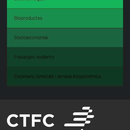
Bioproductes
Socioeconomia
Paisatges resilients
Escenaris forestals i serveis ecosistèmics