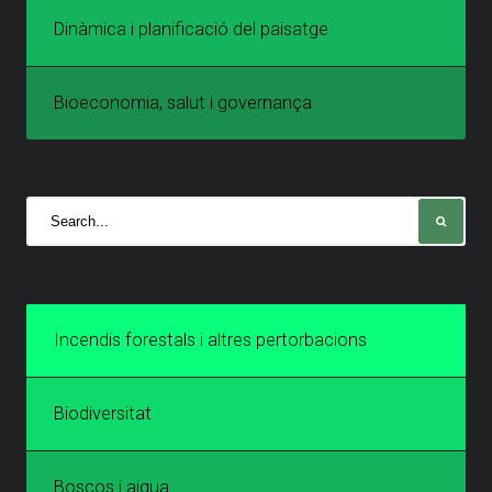
Dinàmica i planificació del paisatge
Bioeconomia, salut i governança
Incendis forestals i altres pertorbacions
Biodiversitat
Boscos i aigua