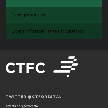
Paisatges resilients
Escenaris forestals i serveis ecosistèmics
TWITTER @CTFORESTAL
Tweets por @ctforestal