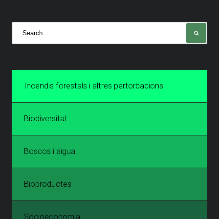
Incendis forestals i altres pertorbacions
Biodiversitat
Boscos i aigua
Bioproductes
Socioeconomia