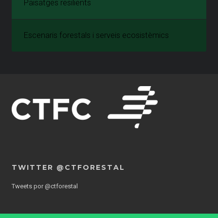
Paisatges resilients
Escenaris forestals i serveis ecosistèmics
TWITTER @CTFORESTAL
Tweets por @ctforestal