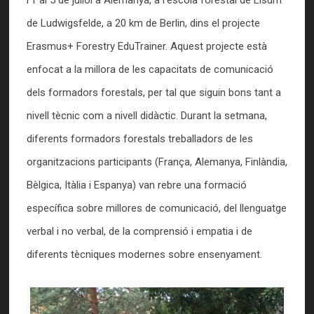
l’1 al 5 de juliol a Alemanya, a l’escola forestal de Lisum
de Ludwigsfelde, a 20 km de Berlin, dins el projecte
Erasmus+ Forestry EduTrainer. Aquest projecte està
enfocat a la millora de les capacitats de comunicació
dels formadors forestals, per tal que siguin bons tant a
nivell tècnic com a nivell didàctic. Durant la setmana,
diferents formadors forestals treballadors de les
organitzacions participants (França, Alemanya, Finlàndia,
Bèlgica, Itàlia i Espanya) van rebre una formació
específica sobre millores de comunicació, del llenguatge
verbal i no verbal, de la comprensió i empatia i de
diferents tècniques modernes sobre ensenyament.