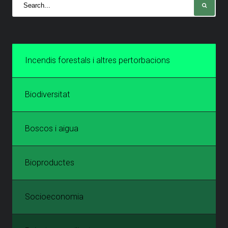
Incendis forestals i altres pertorbacions
Biodiversitat
Boscos i aigua
Bioproductes
Socioeconomia