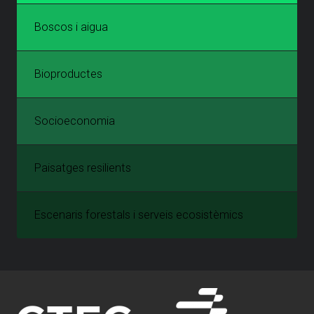
Boscos i aigua
Bioproductes
Socioeconomia
Paisatges resilients
Escenaris forestals i serveis ecosistèmics