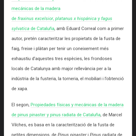
mecánicas de la madera
de
fraxinus excelsior
,
platanus x hispánica
y
fagus
sylvatica
de Cataluña
, amb Eduard Correal com a primer
autor, pretén caracteritzar les propietats de la fusta de
faig, freixe i plàtan per tenir un coneixement més
exhaustiu d’aquestes tres espècies, les frondoses
locals de Catalunya amb major rellevància per a la
indústria de la fusteria, la torneria, el mobiliari i l’obtenció
de xapa.
El segon,
Propiedades físicas y mecánicas de la madera
de pinus pinaster y pinus radiata de Cataluña
, de Marcel
Vilches, es basa en la caracterització de la fusta de
petites dimensions, de
Pinus pinaster
i
Pinus radiata
de