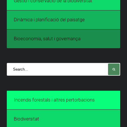
Gestió i conservació de la biodiversitat
Dinàmica i planificació del paisatge
Bioeconomia, salut i governança
Incendis forestals i altres pertorbacions
Biodiversitat