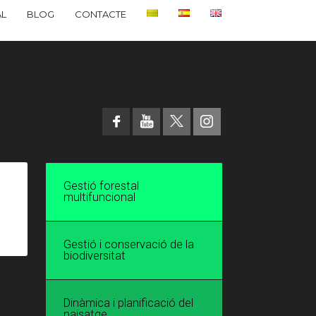
L
BLOG
CONTACTE
Gestió forestal
multifuncional
Gestió i conservació de la
biodiversitat
Dinàmica i planificació del
paisatge