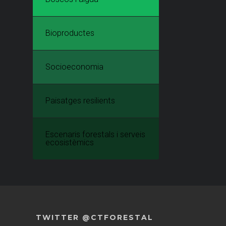
Bioproductes
Socioeconomia
Paisatges resilients
Escenaris forestals i serveis
ecosistèmics
TWITTER @CTFORESTAL