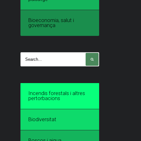
Bioeconomia, salut i
governança
Incendis forestals i altres
pertorbacions
Biodiversitat
Boscos i aigua