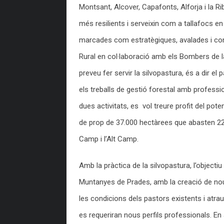
Montsant, Alcover, Capafonts, Alforja i la Rib
més resilients i serveixin com a tallafocs 
marcades com estratègiques, avalades i co
Rural en col·laboració amb els Bombers de l
preveu fer servir la silvopastura, és a dir e
els treballs de gestió forestal amb professi
dues activitats, es vol treure profit del pot
de prop de 37.000 hectàrees que abasten 22 
Camp i l’Alt Camp.
Amb la pràctica de la silvopastura, l’objecti
Muntanyes de Prades, amb la creació de nou
les condicions dels pastors existents i atra
es requeriran nous perfils professionals. En