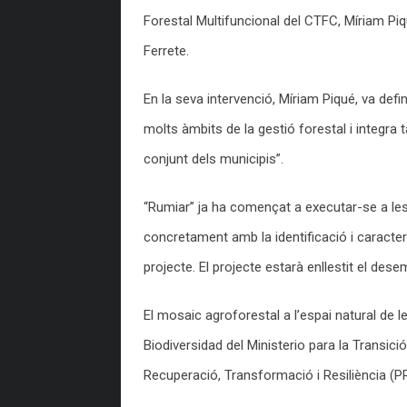
Forestal Multifuncional del CTFC, Míriam P
Ferrete.
En la seva intervenció, Míriam Piqué, va defin
molts àmbits de la gestió forestal i integra 
conjunt dels municipis”.
“Rumiar” ja ha començat a executar-se a les
concretament amb la identificació i caracteri
projecte. El projecte estarà enllestit el dese
El mosaic agroforestal a l’espai natural d
Biodiversidad del Ministerio para la Transic
Recuperació, Transformació i Resiliència (P