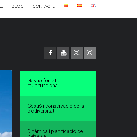
L
BLOG
CONTACTE
Gestió forestal
multifuncional
Gestió i conservació de la
biodiversitat
Dinàmica i planificació del
paisatge