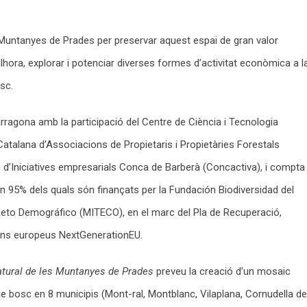
s Muntanyes de Prades per preservar aquest espai de gran valor
 alhora, explorar i potenciar diverses formes d’activitat econòmica a l
sc.
rragona amb la participació del Centre de Ciència i Tecnologia
atalana d’Associacions de Propietaris i Propietàries Forestals
 d’Iniciatives empresarials Conca de Barberà (Concactiva), i compta
n 95% dels quals són finançats per la Fundación Biodiversidad del
l Reto Demográfico (MITECO), en el marc del Pla de Recuperació,
fons europeus NextGenerationEU.
natural de les Muntanyes de Prades
preveu la creació d’un mosaic
e bosc en 8 municipis (Mont-ral, Montblanc, Vilaplana, Cornudella de