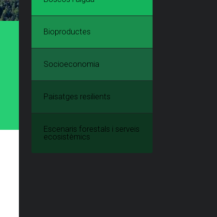
Bioproductes
Socioeconomia
Paisatges resilients
Escenaris forestals i serveis
ecosistèmics