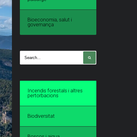
Bioeconomia, salut i
governança
Incendis forestals i altres
pertorbacions
Biodiversitat
Boscos i aigua