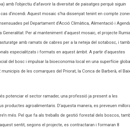
a) amb l’objectiu d’afavorir la diversitat de paisatges perquè siguin
en cas d’incendi. Aquest mosaic s’ha dissenyat tenint en compte zone
nsensuades pel Departament d’Acció Climàtica, Alimentació i Agend
a Generalitat. Per al manteniment d’aquest mosaic, el projecte Rumi
l pasturatge amb ramats de cabres per a la neteja del sotabosc, i tam
onals especialitzats i formats en aquest àmbit. A partir d’aquestes
encial del bosc i impulsar la bioeconomia local en una superfície globa
municipis de les comarques del Priorat, la Conca de Barberà, el Bai
u és potenciar el sector ramader, una professió ja present a les
s productes agroalimentaris. D’aquesta manera, es preveuen millor
ure’n més. Pel que fa als treballs de gestió forestal dels boscos, tam
 aquest sentit, segons el projecte, es contractaran i formaran 8