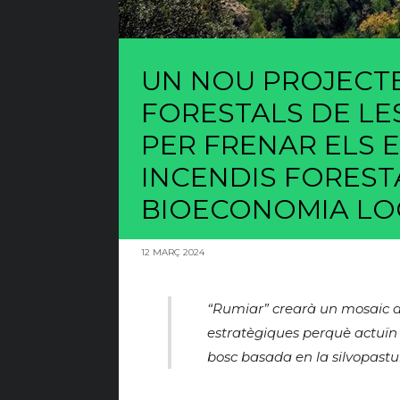
UN NOU PROJECT
FORESTALS DE LE
PER FRENAR ELS 
INCENDIS FORESTA
BIOECONOMIA LO
12 MARÇ 2024
“Rumiar” crearà un mosaic a
estratègiques perquè actuïn c
bosc basada en la silvopastu