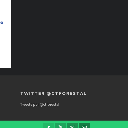
TWITTER @CTFORESTAL
Tweets por @ctforestal