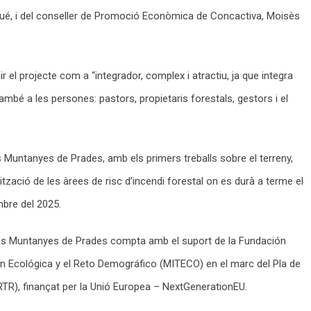
iqué, i del conseller de Promoció Econòmica de Concactiva, Moisès
ir el projecte com a “integrador, complex i atractiu, ja que integra
també a les persones: pastors, propietaris forestals, gestors i el
 Muntanyes de Prades, amb els primers treballs sobre el terreny,
tzació de les àrees de risc d’incendi forestal on es durà a terme el
mbre del 2025.
e les Muntanyes de Prades compta amb el suport de la Fundación
ión Ecológica y el Reto Demográfico (MITECO) en el marc del Pla de
RTR), finançat per la Unió Europea – NextGenerationEU.