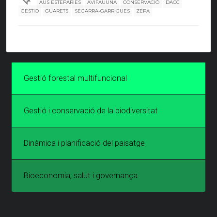
AUS ESTEPÀRIES
AVIFAUUNA
CONSERVACIÓ
DACC
GESTIO
GUARETS
SEGARRA-GARRIGUES
ZEPA
Gestió forestal multifuncional
Gestió i conservació de la biodiversitat
Dinàmica i planificació del paisatge
Bioeconomia, salut i governança