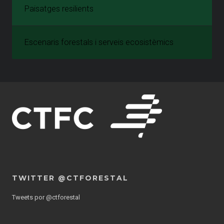
Paisatges resilients
Escenaris forestals i serveis ecosistèmics
TWITTER @CTFORESTAL
Tweets por @ctforestal