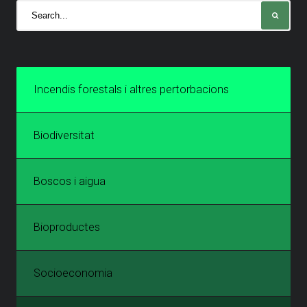
Incendis forestals i altres pertorbacions
Biodiversitat
Boscos i aigua
Bioproductes
Socioeconomia