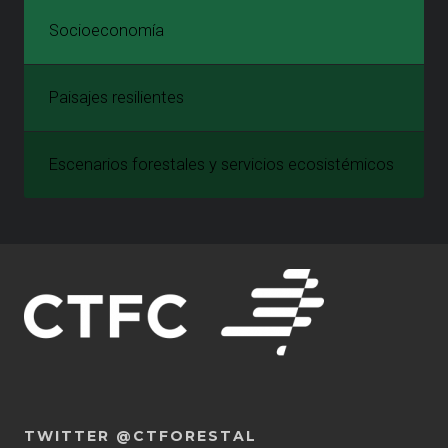
Socioeconomía
Paisajes resilientes
Escenarios forestales y servicios ecosistémicos
TWITTER @CTFORESTAL