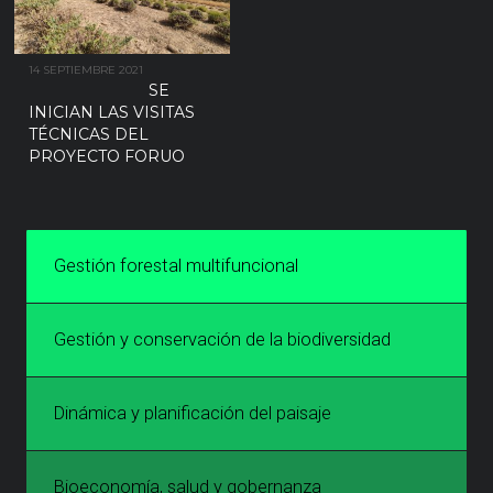
14 SEPTIEMBRE 2021
SE
INICIAN LAS VISITAS
TÉCNICAS DEL
PROYECTO FORUO
Gestión forestal multifuncional
Gestión y conservación de la biodiversidad
Dinámica y planificación del paisaje
Bioeconomía, salud y gobernanza