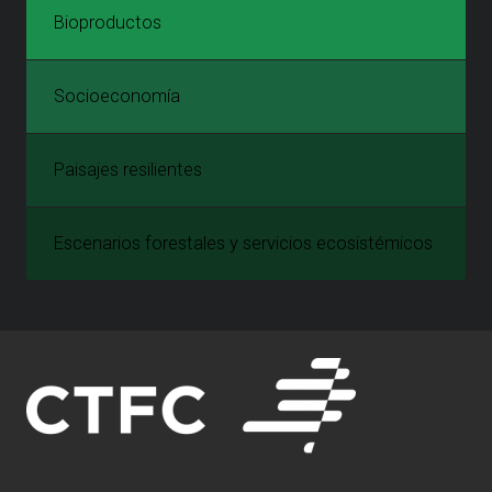
Bioproductos
Socioeconomía
Paisajes resilientes
Escenarios forestales y servicios ecosistémicos