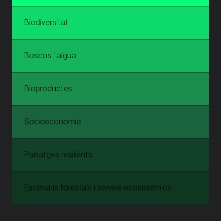
Biodiversitat
Boscos i aigua
Bioproductes
Socioeconomia
Paisatges resilients
Escenaris forestals i serveis ecosistèmics