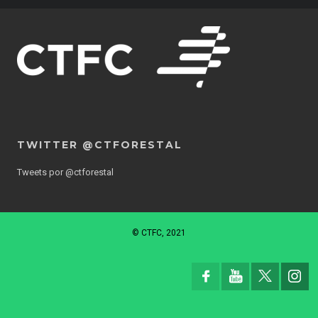
TWITTER @CTFORESTAL
Tweets por @ctforestal
© CTFC, 2021