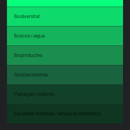
Biodiversitat
Boscos i aigua
Bioproductes
Socioeconomia
Paisatges resilients
Escenaris forestals i serveis ecosistèmics