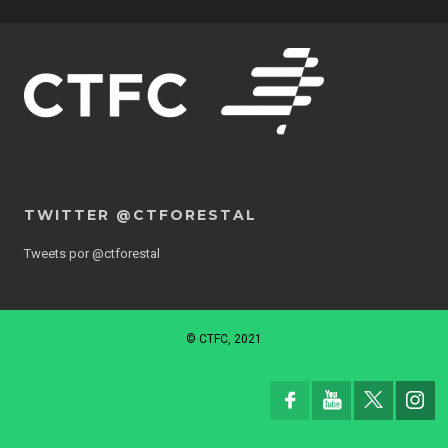
TWITTER @CTFORESTAL
Tweets por @ctforestal
© CTFC, 2021