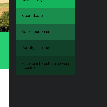
Bioproductes
Socioeconomia
Paisatges resilients
Escenaris forestals i serveis
ecosistèmics