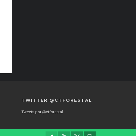
TWITTER @CTFORESTAL
Tweets por @ctforestal