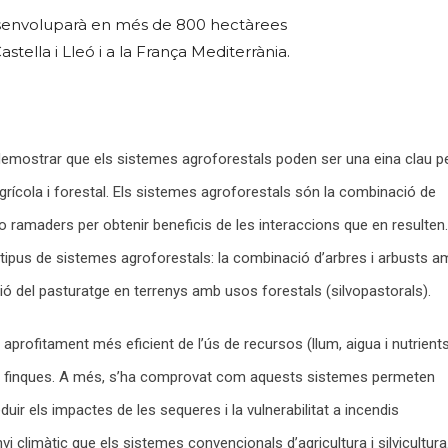
senvoluparà en més de 800 hectàrees
stella i Lleó i a la França Mediterrània.
 demostrar que els sistemes agroforestals poden ser una eina clau p
agrícola i forestal. Els sistemes agroforestals són la combinació de
 ramaders per obtenir beneficis de les interaccions que en resulten.
tipus de sistemes agroforestals: la combinació d’arbres i arbusts a
ció del pasturatge en terrenys amb usos forestals (silvopastorals).
ofitament més eficient de l’ús de recursos (llum, aigua i nutrient
les finques. A més, s’ha comprovat com aquests sistemes permeten
eduir els impactes de les sequeres i la vulnerabilitat a incendis
vi climàtic que els sistemes convencionals d’agricultura i silvicultura