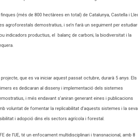
inques (més de 800 hectàrees en total) de Catalunya, Castella i Lleó
s agroforestals demostratius, i se’n farà un seguiment per estudiar
u indicadors productius, el balanç de carboni, la biodiversitat i la
sequera.
l projecte, que es va iniciar aquest passat octubre, durarà 5 anys. Els
rimers es dedicaran al disseny i implementació dels sistemes
emostratius, i més endavant s’aniran generant eines i publicacions
mb voluntat de fomentar la replicabilitat d’aquests sistemes i la seva
sibilitat i adopció dins els sectors agrícola i forestal.
E de l’UE, té un enfocament multidisciplinari i transnacional, amb 8