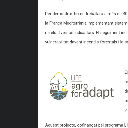
Per demostrar-ho es treballarà a més de 40 f
la França Mediterrània implementant sisteme
ne els diversos indicadors. El seguiment inclo
vulnerabilitat davant incendis forestals i la 
E
p
d
a
vi
Aquest projecte, cofinançat pel programa LIF