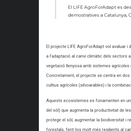
El LIFE AgroForAdapt es de
demostratives a Catalunya, Ca
El projecte LIFE AgroForAdapt vol avaluar i
a l’adaptació al canvi climàtic dels sectors 
vegetació llenyosa amb sistemes agrícoles o
Concretament, el projecte se centra en dos 
cultius agrícoles (silvoarables) i la combina
Aquests ecosistemes es fonamenten en un apr
del sòl) que augmenta la productivitat de 
protegir el sòl, augmentar la biodiversitat i r
forestals, fent-los molt més resilients al can