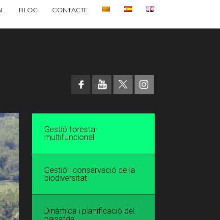
L
BLOG
CONTACTE
Gestió forestal
multifuncional
Gestió i conservació de la
biodiversitat
Dinàmica i planificació del
paisatge