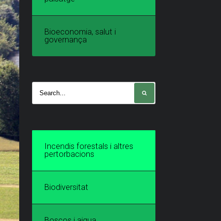
Bioeconomia, salut i
governança
Incendis forestals i altres
pertorbacions
Biodiversitat
Boscos i aigua