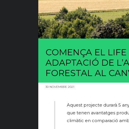
COMENÇA EL LIF
ADAPTACIÓ DE L’A
FORESTAL AL CAN
30 NOVEMBRE 2021
Aquest projecte durarà 5 any
que tenen avantatges product
climàtic en comparació amb l