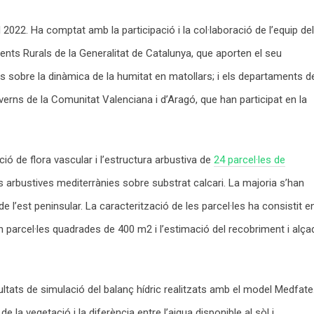
l 2022. Ha comptat amb la participació i la col·laboració de l’equip del
gents Rurals de la Generalitat de Catalunya, que aporten el seu
 sobre la dinàmica de la humitat en matollars; i els departaments d
verns de la Comunitat Valenciana i d’Aragó, que han participat en la
ó de flora vascular i l’estructura arbustiva de
24 parcel·les de
s arbustives mediterrànies sobre substrat calcari. La majoria s’han
e l’est peninsular. La caracterització de les parcel·les ha consistit e
 en parcel·les quadrades de 400 m2 i l’estimació del recobriment i alça
ultats de simulació del balanç hídric realitzats amb el model Medfate
 la vegetació i la diferència entre l’aigua disponible al sòl i