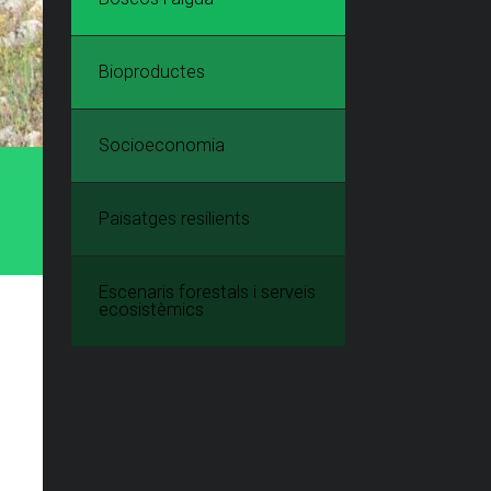
Bioproductes
Socioeconomia
Paisatges resilients
Escenaris forestals i serveis
ecosistèmics