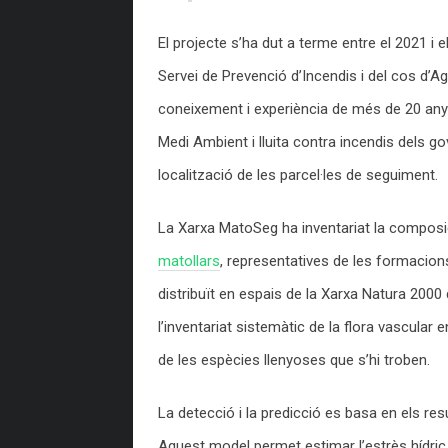
El projecte s’ha dut a terme entre el 2021 i e
Servei de Prevenció d’Incendis i del cos d’A
coneixement i experiència de més de 20 anys
Medi Ambient i lluita contra incendis dels go
localització de les parcel·les de seguiment.
La Xarxa MatoSeg ha inventariat la composici
matollars
, representatives de les formacion
distribuït en espais de la Xarxa Natura 2000 d
l’inventariat sistemàtic de la flora vascular
de les espècies llenyoses que s’hi troben.
La detecció i la predicció es basa en els res
Aquest model permet estimar l’estrès hídric de