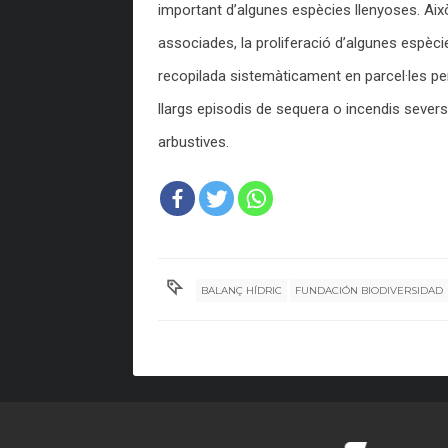
important d’algunes espècies llenyoses. Aix
associades, la proliferació d’algunes espèci
recopilada
sistemàticament
en parcel·les p
llargs episodis de sequera o incendis sever
arbustives.
BALANÇ HÍDRIC
FUNDACIÓN BIODIVERSIDAD