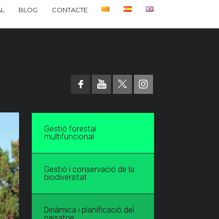
L
BLOG
CONTACTE
Gestió forestal
multifuncional
Gestió i conservació de la
biodiversitat
Dinàmica i planificació del
paisatge