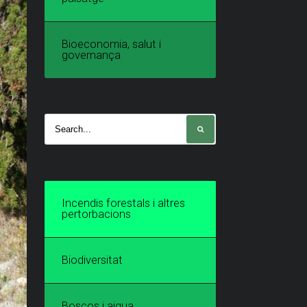
Bioeconomia, salut i
governança
Incendis forestals i altres
pertorbacions
Biodiversitat
Boscos i aigua