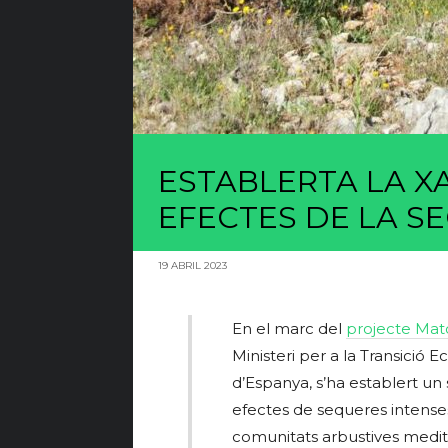
ESTABLERTA LA X
EFECTES DE LA S
19 ABRIL 2023
En el marc del
projecte Mat
Ministeri per a la Transició
d’Espanya, s’ha establert un
efectes de sequeres intenses 
comunitats arbustives medite