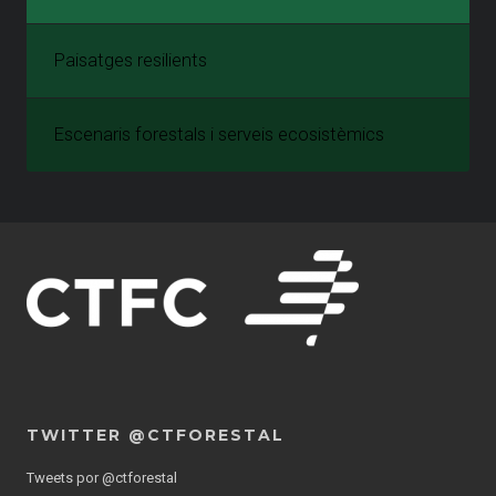
Paisatges resilients
Escenaris forestals i serveis ecosistèmics
TWITTER @CTFORESTAL
Tweets por @ctforestal