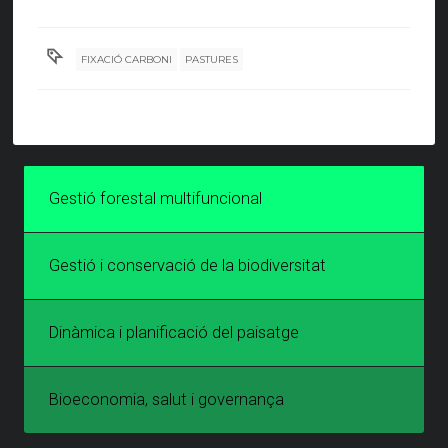
FIXACIÓ CARBONI
PASTURES
Gestió forestal multifuncional
Gestió i conservació de la biodiversitat
Dinàmica i planificació del paisatge
Bioeconomia, salut i governança