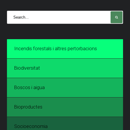
Incendis forestals i altres pertorbacions
Biodiversitat
Boscos i aigua
Bioproductes
Socioeconomia