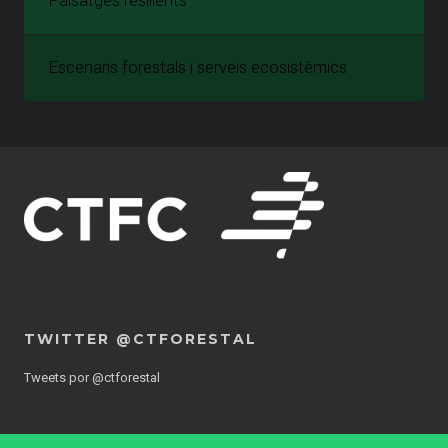
Paisatges resilients
Escenaris forestals i serveis ecosistèmics
TWITTER @CTFORESTAL
Tweets por @ctforestal