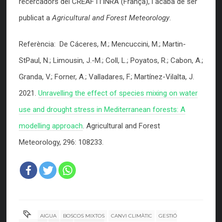
recercadors del CREAF i l’INRA (França), i acaba de ser
publicat a
Agricultural and Forest Meteorology
.
Referència: De Cáceres, M.; Mencuccini, M.; Martin-
StPaul, N.; Limousin, J.-M.; Coll, L.; Poyatos, R.; Cabon, A.;
Granda, V.; Forner, A.; Valladares, F.; Martínez-Vilalta, J.
2021.
Unravelling the effect of species mixing on water
use and drought stress in Mediterranean forests: A
modelling approach
. Agricultural and Forest
Meteorology, 296: 108233.
AIGUA
BOSCOS MIXTOS
CANVI CLIMÀTIC
GESTIÓ