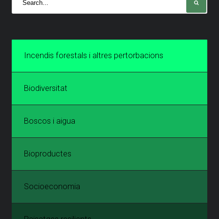
Incendis forestals i altres pertorbacions
Biodiversitat
Boscos i aigua
Bioproductes
Socioeconomia