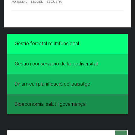
FORESTAL
MODEL
SEQUERA
Gestió forestal multifuncional
Gestió i conservació de la biodiversitat
Dinàmica i planificació del paisatge
Bioeconomia, salut i governança