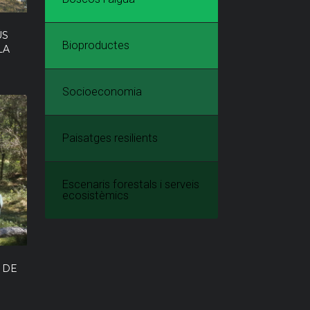
ÚS
Bioproductes
LA
Socioeconomia
Paisatges resilients
Escenaris forestals i serveis
ecosistèmics
 DE