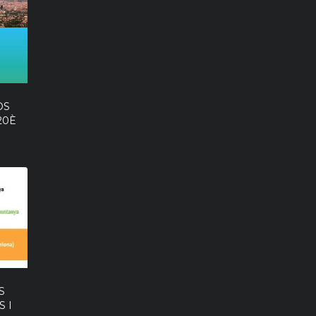
OS
20È
S
 I