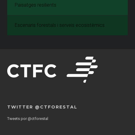
Paisatges resilients
Escenaris forestals i serveis ecosistèmics
TWITTER @CTFORESTAL
Tweets por @ctforestal