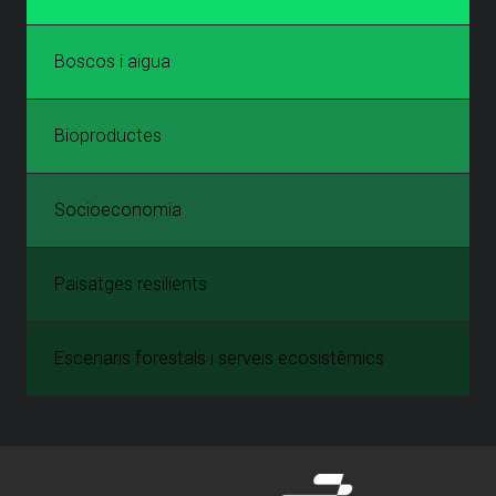
Boscos i aigua
Bioproductes
Socioeconomia
Paisatges resilients
Escenaris forestals i serveis ecosistèmics