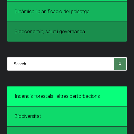
Dinàmica i planificació del paisatge
Bioeconomia, salut i governança
Incendis forestals i altres pertorbacions
Biodiversitat