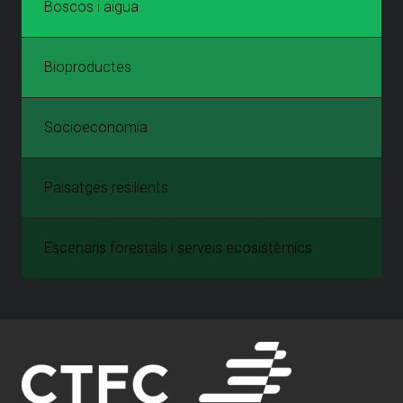
Boscos i aigua
Bioproductes
Socioeconomia
Paisatges resilients
Escenaris forestals i serveis ecosistèmics