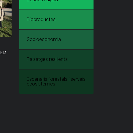
Bioproductes
Socioeconomia
PER
Paisatges resilients
Escenaris forestals i serveis
ecosistèmics